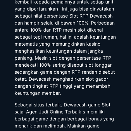
kembali kepada pemainnya untuk setiap unit
yang dipertaruhkan . Ini juga bisa dinyatakan
sebagai nilai persentase Slot RTP Dewacash
dan hampir selalu di bawah 100%. Perbedaan
antara 100% dan RTP mesin slot dikenal
sebagai tepi rumah, hal ini adalah keuntungan
matematis yang memungkinkan kasino
menghasilkan keuntungan dalam jangka
panjang. Mesin slot dengan persentase RTP
mendekati 100% sering disebut slot longgar
sedangkan game dengan RTP rendah disebut
ketat. Dewacash menghadirkan slot gacor
dengan tingkat RTP tinggi yang menambah
keuntungan member.
Sebagai situs terbaik, Dewacash game Slot
saja, Agen Judi Online Terbaik s memiliki
berbagai game dengan berbagai bonus yang
menarik dan melimpah. Mainkan game